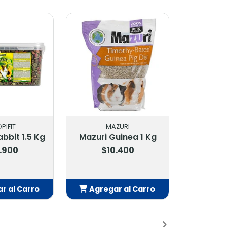
PIFIT
MAZURI
abbit 1.5 Kg
Mazuri Guinea 1 Kg
.900
$10.400
r al Carro
Agregar al Carro
adido
Añadido