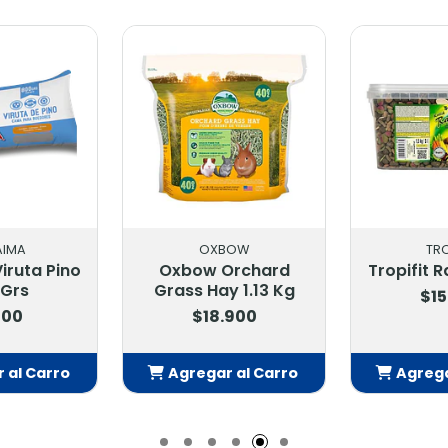
AIMA
OXBOW
TRO
iruta Pino
Oxbow Orchard
Tropifit R
 Grs
Grass Hay 1.13 Kg
$15
500
$18.900
 al Carro
Agregar al Carro
Agrega
adido
Añadido
Añ