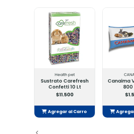
Health pet
CAN
Sustrato Carefresh
Canaima V
Confetti 10 Lt
800
$11.500
$1.
Agregar al Carro
Agregar
Añadido
Añ