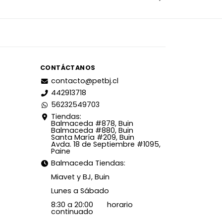
CONTÁCTANOS
contacto@petbj.cl
442913718
56232549703
Tiendas:
Balmaceda #878, Buin
Balmaceda #880, Buin
Santa María #209, Buin
Avda. 18 de Septiembre #1095,
Paine
Balmaceda Tiendas:
Miavet y BJ, Buin
Lunes a Sábado
8:30 a 20:00 horario
continuado