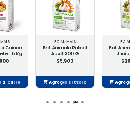
BC ANIMALS
BC ANIMALS
Brit Animals Rabbit
Brit Animals Rabbi
Adult 300 G
Junior 1.5 Kg
$5.900
$20.900
Agregar al Carro
Agregar al Carro
Añadido
Añadido