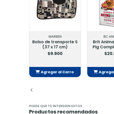
MARBEN
BC ANIMALS
Bolso de transporte S
Brit Animals Guinea
(37 x 17 cm)
Pig Complete 1,5 Kg
$9.900
$20.900
Agregar al Carro
Agregar al Carro
Añadido
Añadido
PUEDE QUE TE INTERESEN ESTOS
Productos recomendados