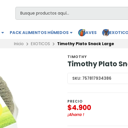
S
PACK ALIMENTOS HÚMEDOS
AVES
EXOTIC
Inicio
EXOTICOS
Timothy Plato Snack Large
TIMOTHY
Timothy Plato Sn
SKU:
757817934386
PRECIO
$4.900
¡Ahorra
!