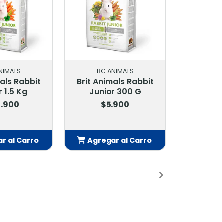
BC ANIMALS
MARBEN
t
Brit Animals Rabbit
Calefactor Placa 
Junior 300 G
W Con Dimer Td-
$5.900
$12.900
Agregar al Carro
Agregar al Carr
Añadido
Añadido