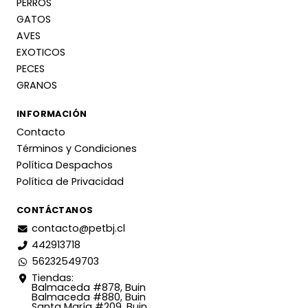
PERROS
GATOS
AVES
EXOTICOS
PECES
GRANOS
INFORMACIÓN
Contacto
Términos y Condiciones
Política Despachos
Política de Privacidad
CONTÁCTANOS
contacto@petbj.cl
442913718
56232549703
Tiendas:
Balmaceda #878, Buin
Balmaceda #880, Buin
Santa María #209, Buin