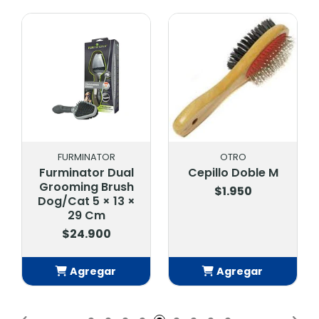
FURMINATOR
OTRO
Furminator Dual
Cepillo Doble M
Grooming Brush
$1.950
Dog/Cat 5 × 13 ×
29 Cm
$24.900
Agregar
Agregar
Añadido
Añadido