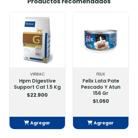
Productos recomendados
VIRBAC
FELIX
Hpm Digestive
Felix Lata Pate
Support Cat 1.5 Kg
Pescado Y Atun
156 Gr
$22.900
$1.050
Agregar
Agregar
Añadido
Añadido