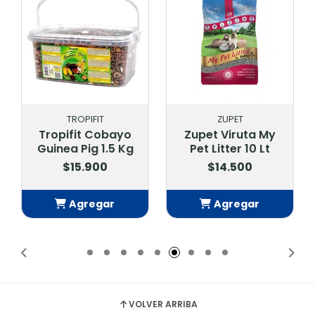
TROPIFIT
ZUPET
Tropifit Cobayo
Zupet Viruta My
Guinea Pig 1.5 Kg
Pet Litter 10 Lt
$15.900
$14.500
Agregar
Agregar
Añadido
Añadido
VOLVER ARRIBA