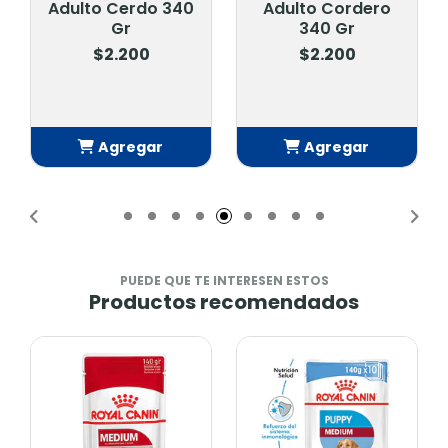
ulto Cerdo 340
Adulto Cordero
Adult
Gr
340 Gr
3
$2.200
$2.200
$
Agregar
Agregar
A
Añadido
Añadido
A
PUEDE QUE TE INTERESEN ESTOS
Productos recomendados