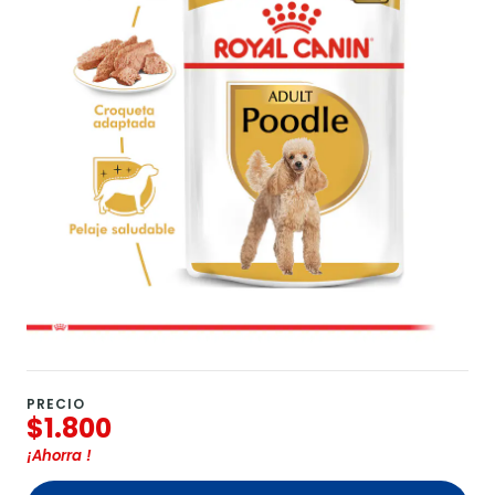
PRECIO
$1.800
¡Ahorra
!