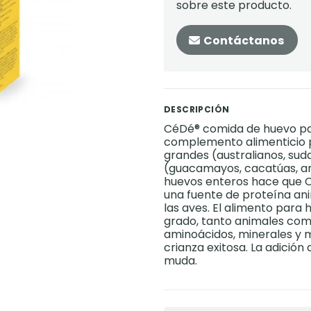
sobre este producto.
Contáctanos
DESCRIPCIÓN
CéDé® comida de huevo par
complemento alimenticio p
grandes (australianos, suda
(guacamayos, cacatúas, am
huevos enteros hace que C
una fuente de proteína anim
las aves. El alimento para
grado, tanto animales como
aminoácidos, minerales y 
crianza exitosa. La adición
muda.