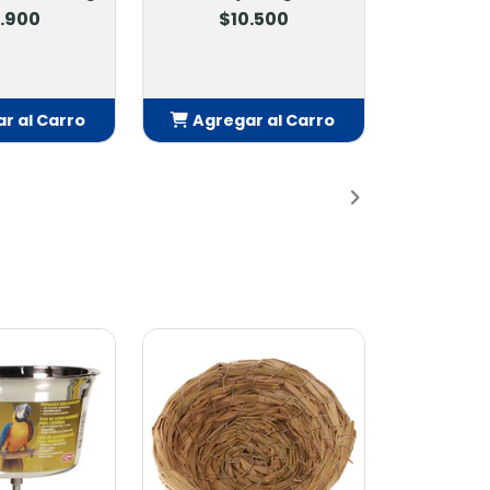
.900
$10.500
r al Carro
Agregar al Carro
adido
Añadido