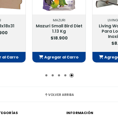
J
MAZURI
LIVIN
8x18x31
Mazuri Small Bird Diet
Living W
1.13 Kg
Para Lo
.900
Inox
$18.900
$8
 al Carro
Agregar al Carro
Agrega
adido
Añadido
Añ
VOLVER ARRIBA
TEGORÍAS
INFORMACIÓN