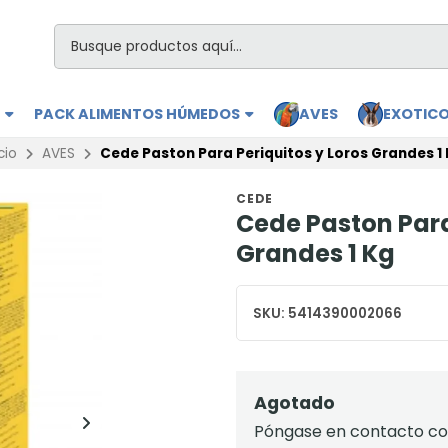
S
PACK ALIMENTOS HÚMEDOS
AVES
EXOTIC
cio
AVES
Cede Paston Para Periquitos y Loros Grandes 1
CEDE
Cede Paston Para
Grandes 1 Kg
SKU:
5414390002066
Agotado
Póngase en contacto con