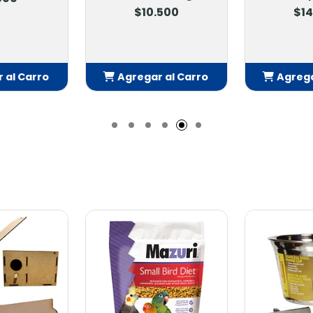
$10.500
$14
 al Carro
Agregar al Carro
Agrega
adido
Añadido
Añ