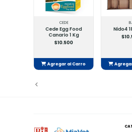
CEDE
B
Cede Egg Food
Nido4 1
Canario 1 Kg
$10
$10.500
Agregar al Carro
Agregar
Añadido
Añ
CA