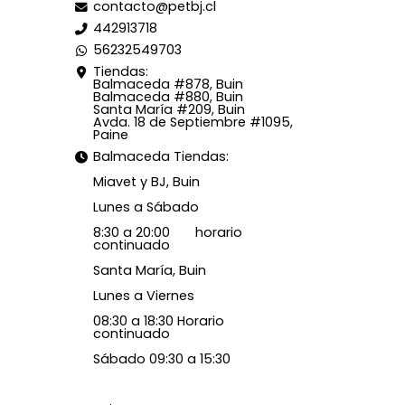
contacto@petbj.cl
442913718
56232549703
Tiendas:
Balmaceda #878, Buin
Balmaceda #880, Buin
Santa María #209, Buin
Avda. 18 de Septiembre #1095,
Paine
Balmaceda Tiendas:
Miavet y BJ, Buin
Lunes a Sábado
8:30 a 20:00 horario
continuado
Santa María, Buin
Lunes a Viernes
08:30 a 18:30 Horario
continuado
Sábado 09:30 a 15:30