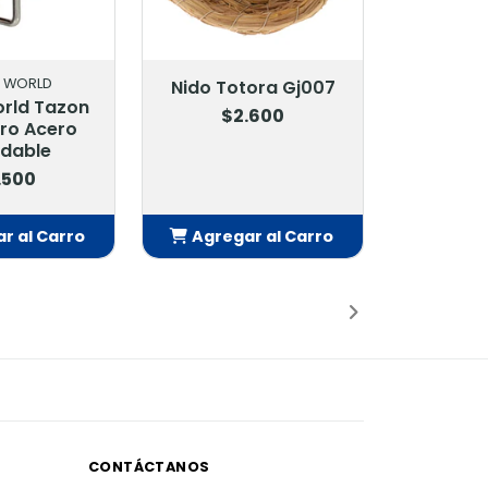
G WORLD
Nido Totora Gj007
orld Tazon
$2.600
ro Acero
idable
.500
r al Carro
Agregar al Carro
adido
Añadido
CONTÁCTANOS