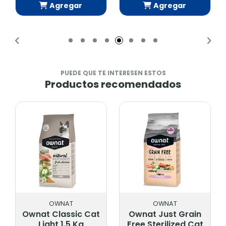
Agregar
Agregar
Añadido
Añadido
PUEDE QUE TE INTERESEN ESTOS
Productos recomendados
OWNAT
OWNAT
Ownat Classic Cat
Ownat Just Grain
Light 1.5 Kg
Free Sterilized Cat