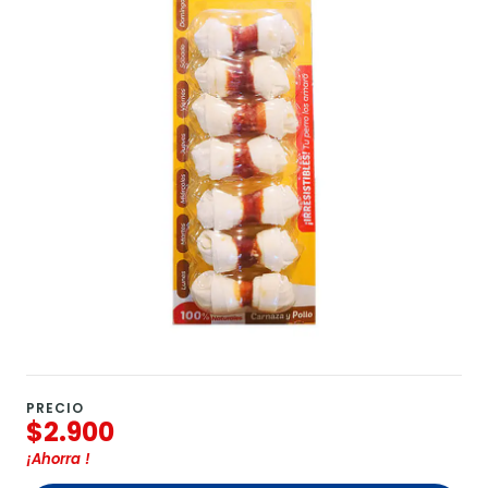
PRECIO
$2.900
¡Ahorra
!