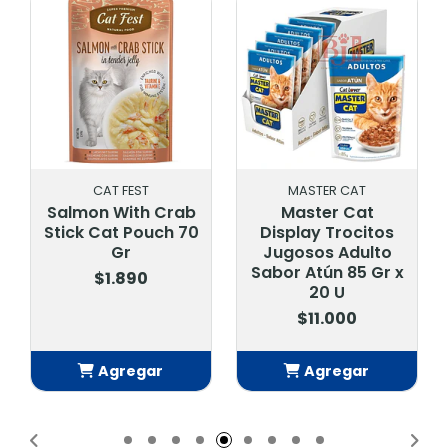
MASTER CAT
MASTER DOG
Master Cat
Alimento Húmedo
Display Trocitos
Master Dog Adulto
Jugosos Adulto
Pollo 100 Gr
Sabor Atún 85 Gr x
$600
20 U
$11.000
Agregar
Agregar
Añadido
Añadido