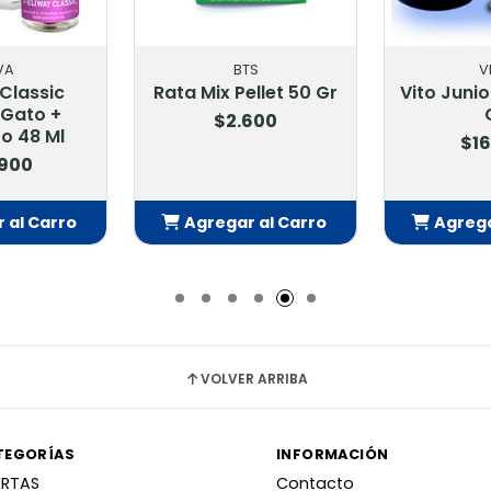
VA
BTS
V
 Classic
Rata Mix Pellet 50 Gr
Vito Junio
 Gato +
$2.600
o 48 Ml
$16
.900
 al Carro
Agregar al Carro
Agrega
adido
Añadido
Añ
VOLVER ARRIBA
TEGORÍAS
INFORMACIÓN
ERTAS
Contacto