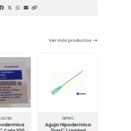
Ver más productos
CALTEK
NIPRO
podermica
Aguja Hipodermica
″ Caja 100
21gx1" 1 Unidad