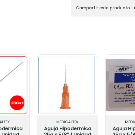
Compartir este producto
ALTEK
MEDICALTEK
MEDI
podermica
Aguja Hipodermica
Aguja Hi
1 Unidad
25g x 5/8″ 1 Unidad
25g x 5/8