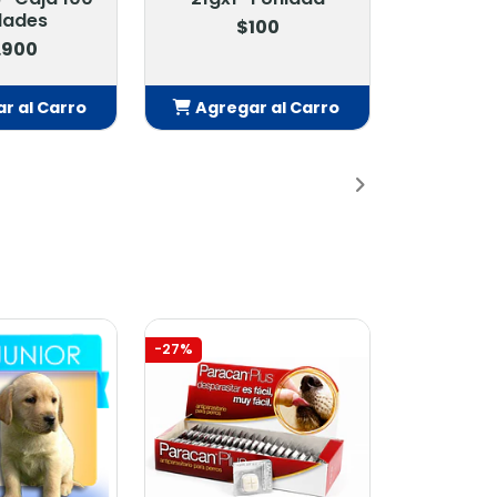
dades
$100
.900
r al Carro
Agregar al Carro
adido
Añadido
-27%