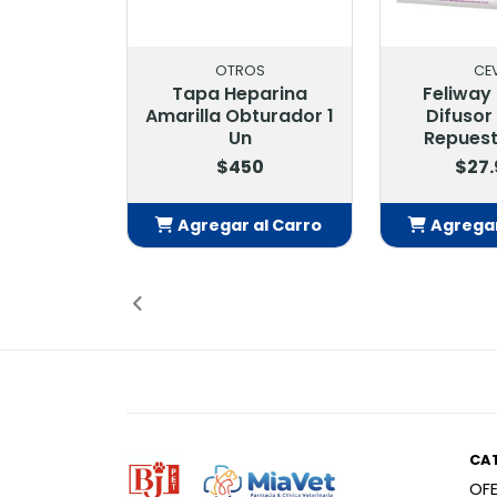
OTROS
CE
Tapa Heparina
Feliway
Amarilla Obturador 1
Difusor
Un
Repuest
$450
$27
Agregar al Carro
Agregar
Añadido
Añ
CA
OF