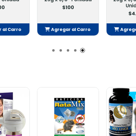
Uni
00
$100
$4
 al Carro
Agregar al Carro
Agrega
adido
Añadido
Añ