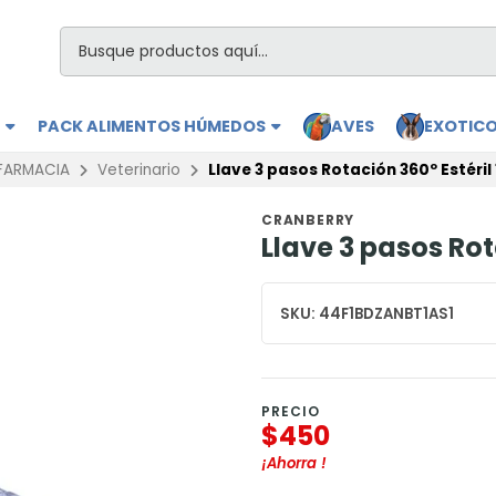
S
PACK ALIMENTOS HÚMEDOS
AVES
EXOTIC
FARMACIA
Veterinario
Llave 3 pasos Rotación 360º Estéril 
CRANBERRY
Llave 3 pasos Rot
SKU:
44F1BDZANBT1AS1
PRECIO
$450
¡Ahorra
!