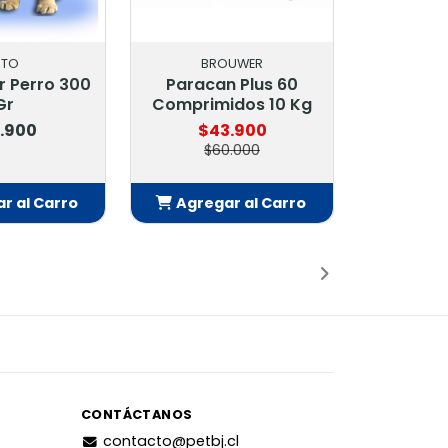
ITO
BROUWER
r Perro 300
Paracan Plus 60
Gr
Comprimidos 10 Kg
.900
$43.900
$60.000
r al Carro
Agregar al Carro
adido
Añadido
CONTÁCTANOS
contacto@petbj.cl