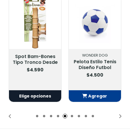
WONDER DOG
WARRIOR
Pelota Estilo Tenis
Hueso Warrior Con
Diseño Futbol
Puas W006
$4.500
$5.900
Agregar
Agregar
Añadido
Añadido