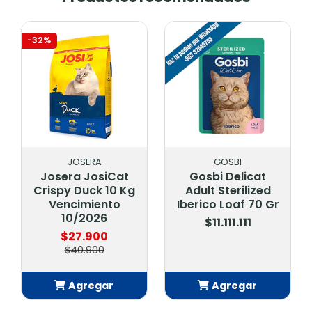
-32%
JOSERA
GOSBI
Josera JosiCat
Gosbi Delicat
Crispy Duck 10 Kg
Adult Sterilized
Vencimiento
Iberico Loaf 70 Gr
10/2026
$11.111.111
$27.900
$40.900
Agregar
Agregar