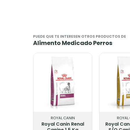
PUEDE QUE TE INTERESEN OTROS PRODUCTOS DE
Alimento Medicado Perros
ROYAL CANIN
ROYAL CANIN
al Canin Renal
Royal Canin Urinary
Roy
Canine 1.5 Kg
S/O Canino 10 Kg