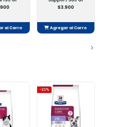
$3.900
$80.900
$88.900
Agregar al Carro
Agregar al Carro
Añadido
Añadido
-22%