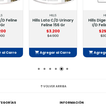
LS
HILLS
H
I/D Feline
Hills Lata C/D Urinary
Hills Dig
 Gr
Feline 156 Gr
I/D Fel
200
$3.200
$25
900
$4.900
$3
 al Carro
Agregar al Carro
Agrega
adido
Añadido
Añ
VOLVER ARRIBA
TEGORÍAS
INFORMACIÓN