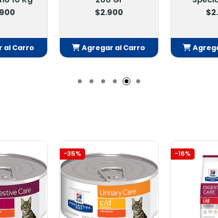
$2.900
$2.900
Agregar al Carro
Agregar al Carro
Añadido
Añadido
-35%
-16%