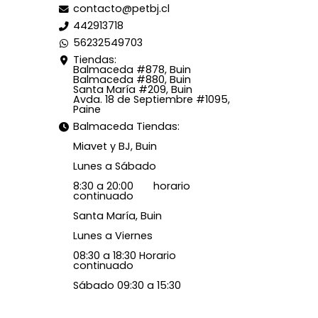
contacto@petbj.cl
442913718
56232549703
Tiendas:
Balmaceda #878, Buin
Balmaceda #880, Buin
Santa María #209, Buin
Avda. 18 de Septiembre #1095,
Paine
Balmaceda Tiendas:
Miavet y BJ, Buin
Lunes a Sábado
8:30 a 20:00 horario
continuado
Santa María, Buin
Lunes a Viernes
08:30 a 18:30 Horario
continuado
Sábado 09:30 a 15:30