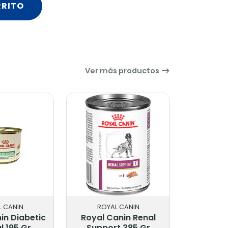
RRITO
Ver más productos
-9%
ROYAL CANIN
VET LIFE
oyal Canin Renal
Vet Life Obesity &
Support 385 Gr
Diabetic 10 Kg.