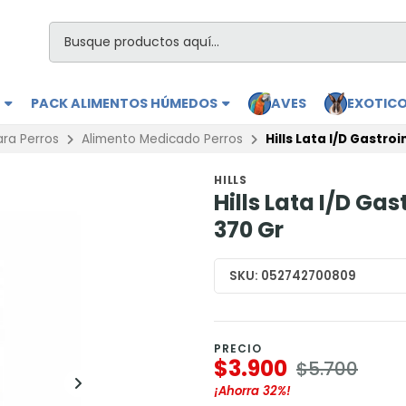
S
PACK ALIMENTOS HÚMEDOS
AVES
EXOTIC
ara Perros
Alimento Medicado Perros
Hills Lata I/D Gastro
HILLS
Hills Lata I/D Ga
370 Gr
SKU:
052742700809
PRECIO
$3.900
$5.700
¡Ahorra
32%
!