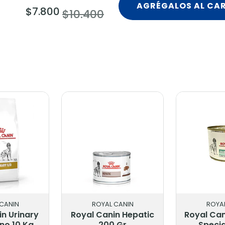
AGRÉGALOS AL CA
$7.800
$10.400
ROYAL CANIN
ROYAL CANIN
al Canin Hepatic
Royal Canin Diabetic
R
200 Gr
Special 195 Gr