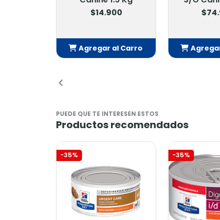
$14.900
$74.900
gregar al Carro
Agregar al Carro
Añadido
Añadido
PUEDE QUE TE INTERESEN ESTOS
Productos recomendados
-35%
-35%