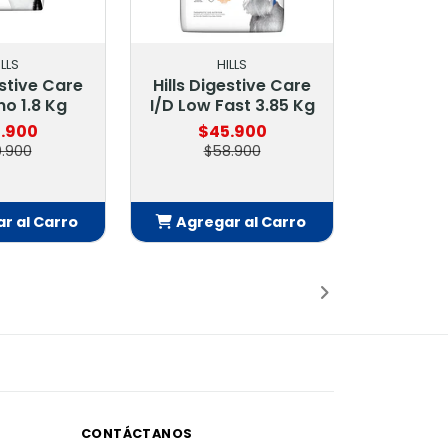
ILLS
HILLS
estive Care
Hills Digestive Care
ino 1.8 Kg
I/D Low Fast 3.85 Kg
.900
$45.900
0.900
$58.900
r al Carro
Agregar al Carro
adido
Añadido
CONTÁCTANOS