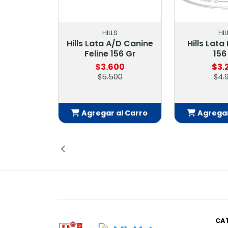
HILLS
HIL
Hills Lata A/D Canine
Hills Lata 
Feline 156 Gr
156
$3.600
$3.
$5.500
$4.
Agregar al Carro
Agregar
Añadido
Añ
CA