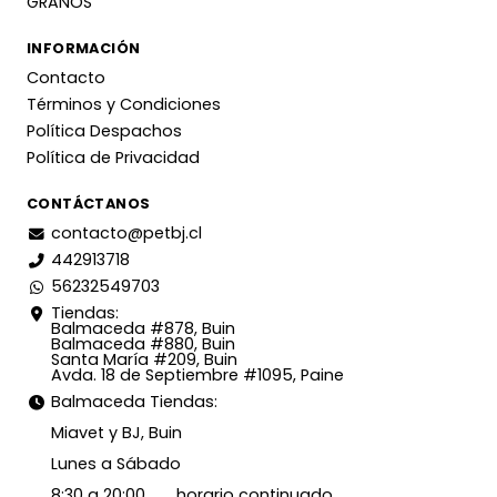
GRANOS
INFORMACIÓN
Contacto
Términos y Condiciones
Política Despachos
Política de Privacidad
CONTÁCTANOS
contacto@petbj.cl
442913718
56232549703
Tiendas:
Balmaceda #878, Buin
Balmaceda #880, Buin
Santa María #209, Buin
Avda. 18 de Septiembre #1095, Paine
Balmaceda Tiendas:
Miavet y BJ, Buin
Lunes a Sábado
8:30 a 20:00 horario continuado