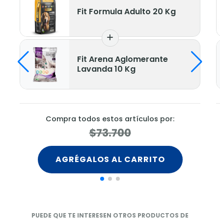
Sinpulspot
ormula Adulto 20 Kg
Ml.
Arena Aglomerante
Dog Chow 
nda 10 Kg
Longevidad
estos artículos por:
Compra todos estos 
73.700
$39.0
OS AL CARRITO
AGRÉGALOS AL
PUEDE QUE TE INTERESEN OTROS PRODUCTOS DE