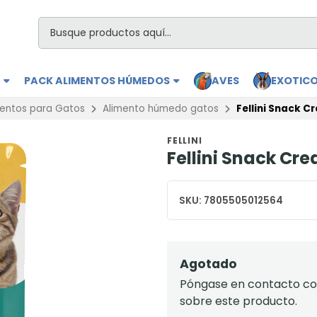
S
PACK ALIMENTOS HÚMEDOS
AVES
EXOTIC
mentos para Gatos
Alimento húmedo gatos
Fellini Snack C
FELLINI
Fellini Snack Cr
SKU:
7805505012564
Agotado
Póngase en contacto con
sobre este producto.