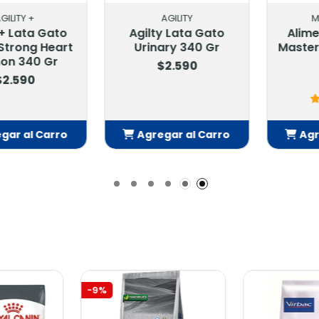
TY +
AGILITY
MAST
Lata Gato
Agilty Lata Gato
Aliment
rong Heart
Urinary 340 Gr
Master Ca
 340 Gr
$2.590
590
$
 al Carro
Agregar al Carro
Agrega
adido
Añadido
Añ