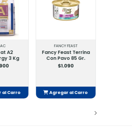
Y FEAST
ROYAL CANIN
st Terrina
Royal Canin
o 85 Gr.
Hypoallergenic Feline
1.5 Kg
.090
$18.900
r al Carro
Agregar al Carro
adido
Añadido