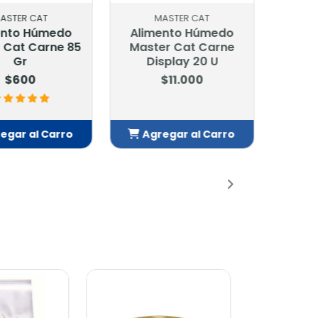
ER CAT
MASTER CAT
o Húmedo
Alimento Húmedo
t Carne 85
Master Cat Carne
Gr
Display 20 U
600
$11.000
r al Carro
Agregar al Carro
adido
Añadido