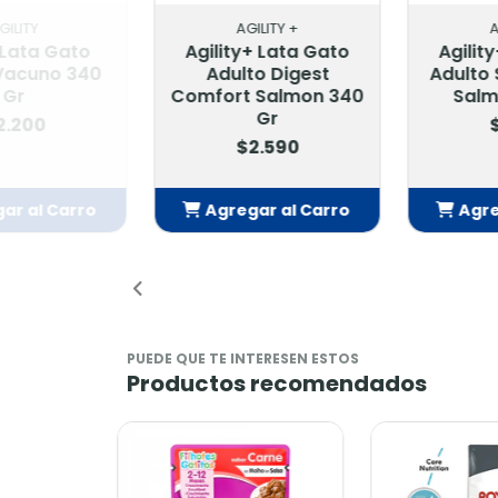
AGILITY +
AGILI
Agility+ Lata Gato
Agility+ 
Adulto Digest
Adulto St
Comfort Salmon 340
Salmon
Gr
$2.
$2.590
Agregar al Carro
Agregar
Añadido
Añ
PUEDE QUE TE INTERESEN ESTOS
Productos recomendados
-9%