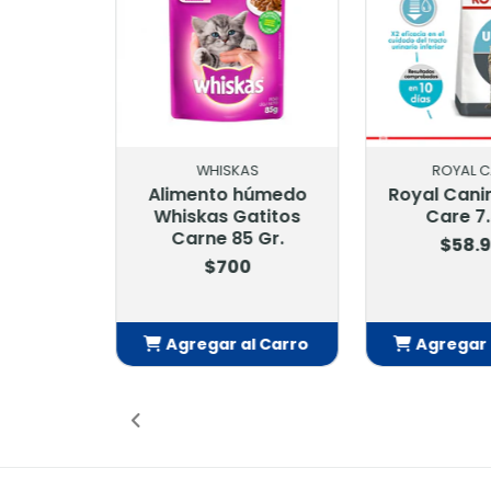
ROYAL CANIN
VET 
Royal Canin Urinary
Vet Life Ren
Care 7.5 Kg
K
$58.900
$26
$29.
Agregar al Carro
Agregar
Añadido
Añ