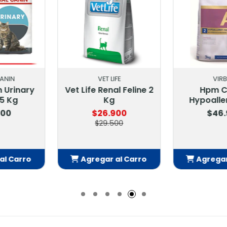
LIFE
VIRBAC
FANC
al Feline 2
Hpm Cat A2
Fancy Fea
g
Hypoallergy 3 Kg
Con Pav
.900
$46.900
$1
500
 al Carro
Agregar al Carro
Agrega
adido
Añadido
Añ