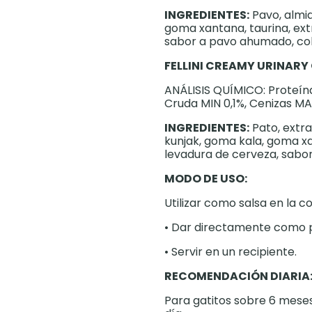
INGREDIENTES:
Pavo, almi
goma xantana, taurina, ext
sabor a pavo ahumado, col
FELLINI CREAMY URINARY
ANÁLISIS QUÍMICO: Proteína
Cruda MIN 0,1%, Cenizas M
INGREDIENTES:
Pato, extr
kunjak, goma kala, goma xa
levadura de cerveza, sabor
MODO DE USO:
Utilizar como salsa en la c
• Dar directamente como 
• Servir en un recipiente.
RECOMENDACIÓN DIARIA
Para gatitos sobre 6 meses