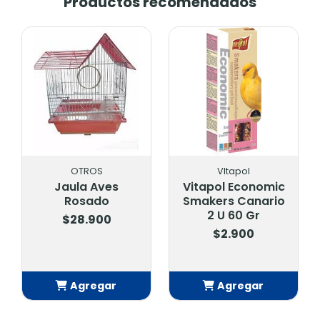
Productos recomendados
OTROS
VItapol
Jaula Aves
Vitapol Economic
Rosado
Smakers Canario
2 U 60 Gr
$28.900
$2.900
Agregar
Agregar
Añadido
Añadido