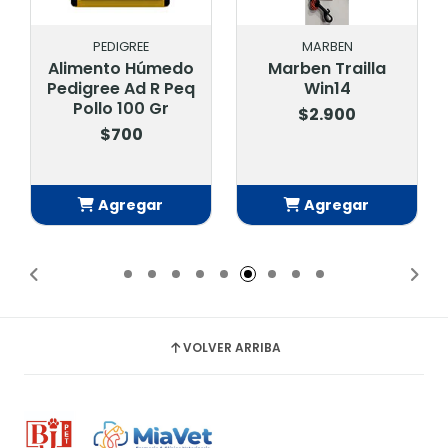
PEDIGREE
MARBEN
Alimento Húmedo
Marben Trailla
Pedigree Ad R Peq
Win14
Pollo 100 Gr
$2.900
$700
Agregar
Agregar
Añadido
Añadido
VOLVER ARRIBA