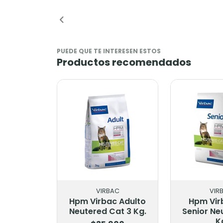
o
Añadido
Añadi
PUEDE QUE TE INTERESEN ESTOS
Productos recomendados
VIRBAC
VIR
Hpm Virbac Adulto
Hpm Vir
Neutered Cat 3 Kg.
Senior Ne
K