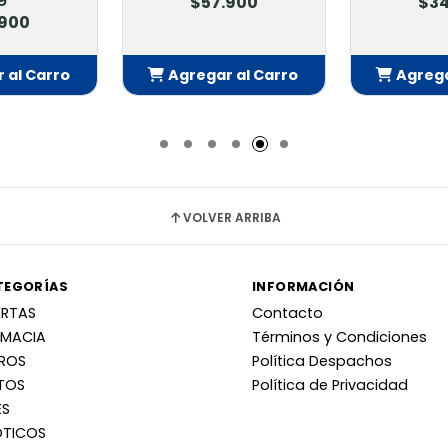
$57.900
$34
.900
 al Carro
Agregar al Carro
Agrega
adido
Añadido
Añ
VOLVER ARRIBA
TEGORÍAS
INFORMACIÓN
ERTAS
Contacto
RMACIA
Términos y Condiciones
RROS
Política Despachos
TOS
Política de Privacidad
ES
OTICOS