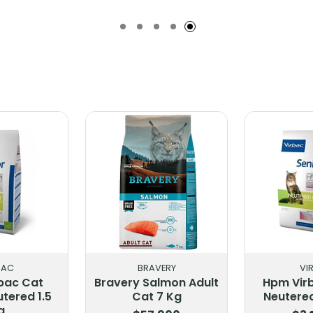
do
Añadido
Añad
BAC
BRAVERY
VI
bac Cat
Bravery Salmon Adult
Hpm Virb
utered 1.5
Cat 7 Kg
Neutered
g