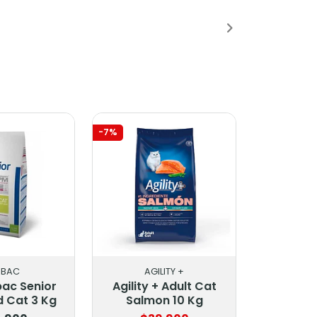
ido
Añadido
Añad
-7%
RBAC
AGILITY +
ac Senior
Agility + Adult Cat
 Cat 3 Kg
Salmon 10 Kg