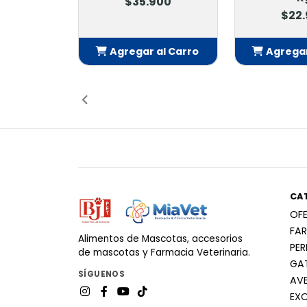
$35.900
$22
Agregar al Carro
Agregar
Añadido
Añ
CA
OF
FA
Alimentos de Mascotas, accesorios
PE
de mascotas y Farmacia Veterinaria.
GA
SÍGUENOS
AV
EX