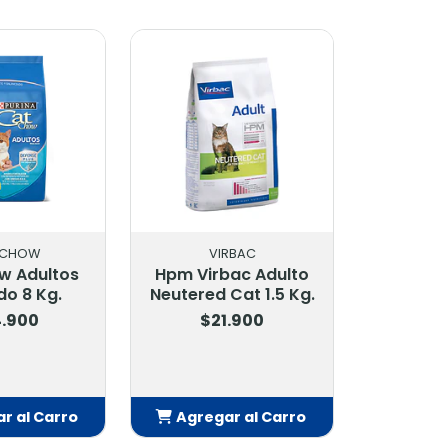
OW
CAT CHOW
VIRB
dultos
Cat Chow Adultos
Hpm Virbac
 Kg.
Pescado 8 Kg.
Neutered Ca
0
$24.900
$21.9
l Carro
Agregar al Carro
Agregar 