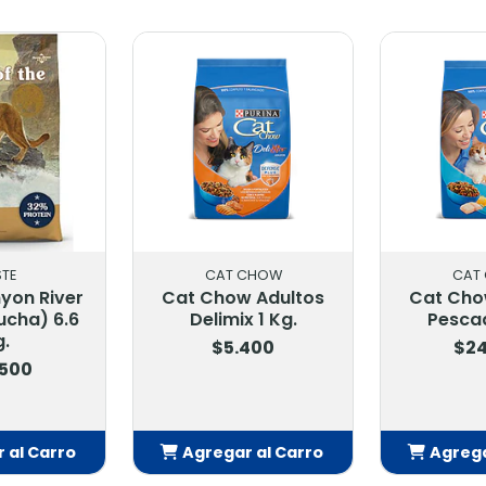
TASTE
CAT CH
dulto
Taste Canyon River
Cat Chow A
 Kg.
Feline (Trucha) 6.6
Delimix 1
Kg.
0
$5.40
$47.500
 Carro
Agregar al Carro
Agregar a