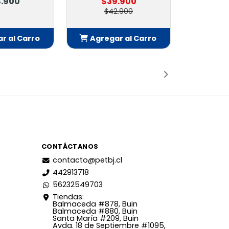
.900
$39.900
$42.900
r al Carro
Agregar al Carro
adido
Añadido
CONTÁCTANOS
contacto@petbj.cl
442913718
56232549703
Tiendas:
Balmaceda #878, Buin
Balmaceda #880, Buin
Santa María #209, Buin
Avda. 18 de Septiembre #1095,