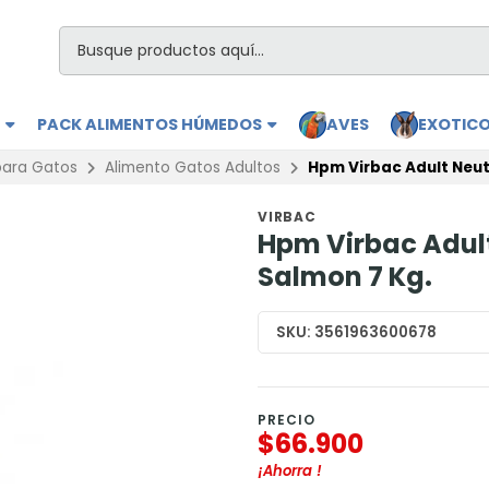
S
PACK ALIMENTOS HÚMEDOS
AVES
EXOTIC
para Gatos
Alimento Gatos Adultos
Hpm Virbac Adult Neut
VIRBAC
Hpm Virbac Adult
Salmon 7 Kg.
SKU:
3561963600678
PRECIO
$66.900
¡Ahorra
!