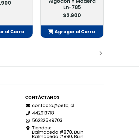
Algodon Y Madera
900
Ln-785
$2.900
 al Carro
Agregar al Carro
dido
Añadido
CONTÁCTANOS
contacto@petbj.cl
442913718
56232549703
Tiendas:
Balmaceda #878, Buin
Balmaceda #880, Buin