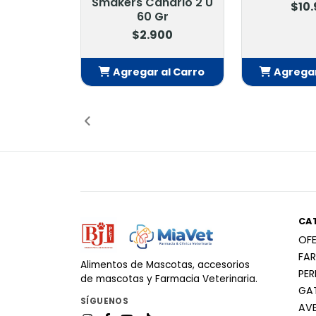
Smakers Canario 2 U
$10.
60 Gr
$2.900
Agregar al Carro
Agregar 
Añadido
Aña
CA
OF
FA
Alimentos de Mascotas, accesorios
PE
de mascotas y Farmacia Veterinaria.
GA
SÍGUENOS
AV