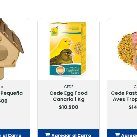
CEDE
CEDE
Cede Egg Food
Cede Pasta De Huevo
Canario 1 Kg
Aves Tropicales 1 Kg
$10.500
$14.900
Agregar al Carro
Agregar al Carro