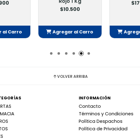
Rojo 1 Kg
900
$17.
$10.500
al Carro
Agregar al Carro
Agregar
dido
Añadido
Aña
VOLVER ARRIBA
TEGORÍAS
INFORMACIÓN
ERTAS
Contacto
RMACIA
Términos y Condiciones
RROS
Política Despachos
TOS
Política de Privacidad
ES