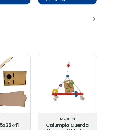
Añadido
Añadido
J
MARBEN
5x25x41
Columpio Cuerda