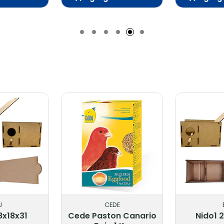
Añadido
Añadido
CEDE
B
x18x31
Cede Paston Canario
Nido1 2