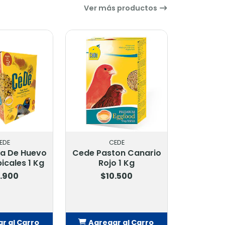
Ver más productos
CEDE
PET SHOP
Cede Paston Canario
Colgante De Madera
Rojo 1 Kg
Para Pajaros Con
Campana De
$10.500
Juguete
$4.500
Agregar al Carro
Agregar al Carro