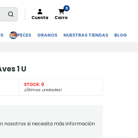
0
Cuenta
Carro
OS
PECES
GRANOS
NUESTRAS TIENDAS
BLOG
ves 1 U
STOCK:
0
¡Últimas unidades!
 nosotros si necesita más información