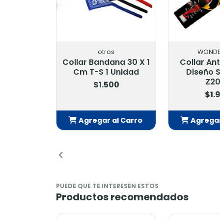
otros
WONDE
Collar Bandana 30 X 1
Collar An
Cm T-S 1 Unidad
Diseño 
Z2
$1.500
$1.
Agregar al Carro
Agregar
Añadido
Añ
PUEDE QUE TE INTERESEN ESTOS
Productos recomendados