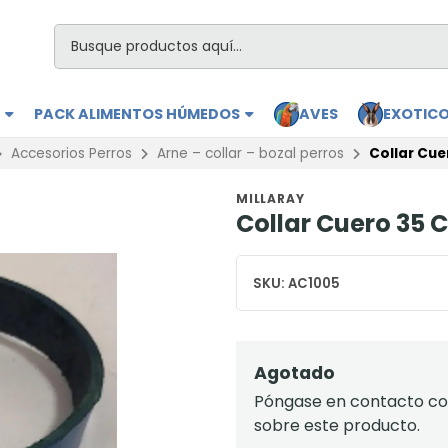
S
PACK ALIMENTOS HÚMEDOS
AVES
EXOTIC
Accesorios Perros
Arne – collar – bozal perros
Collar Cue
MILLARAY
Collar Cuero 35 
SKU:
AC1005
Agotado
Póngase en contacto con
sobre este producto.