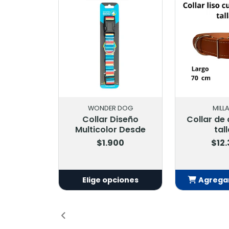
WONDER DOG
MILL
Collar Diseño
Collar de 
Multicolor Desde
tall
$1.900
$12
Elige opciones
Agregar
Añ