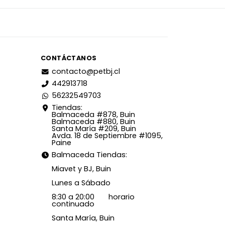
CONTÁCTANOS
contacto@petbj.cl
442913718
56232549703
Tiendas:
Balmaceda #878, Buin
Balmaceda #880, Buin
Santa María #209, Buin
Avda. 18 de Septiembre #1095,
Paine
Balmaceda Tiendas:
Miavet y BJ, Buin
Lunes a Sábado
8:30 a 20:00 horario
continuado
Santa María, Buin