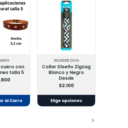
LARAY
WONDER DOG
 cuero con
Collar Diseño Zigzag
nes talla 5
Blanco y Negro
Desde
.900
$2.100
r al Carro
Elige opciones
adido