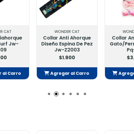
R CAT
WONDER CAT
WOND
tiahorque
Collar Anti Ahorque
Collar A
Surf Jw-
Diseño Espina De Pez
Gato/Per
009
Jw-Z2003
Pq
900
$1.900
$3
 al Carro
Agregar al Carro
Agrega
adido
Añadido
Añ