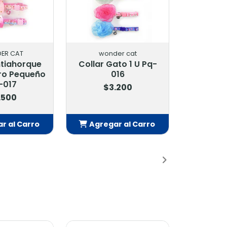
ER CAT
wonder cat
ntiahorque
Collar Gato 1 U Pq-
ro Pequeño
016
-017
$3.200
.500
r al Carro
Agregar al Carro
adido
Añadido