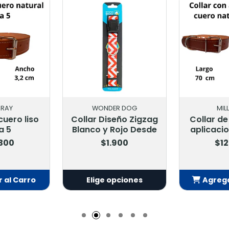
ARAY
WONDER DOG
MIL
cuero liso
Collar Diseño Zigzag
Collar de
a 5
Blanco y Rojo Desde
aplicacio
.300
$1.900
$12
 al Carro
Elige opciones
Agrega
adido
Añ