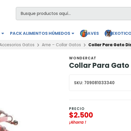
S
PACK ALIMENTOS HÚMEDOS
AVES
EXOTIC
Accesorios Gatos
Arne – Collar Gatos
Collar Para Gato D
WONDERCAT
Collar Para Gato
SKU:
709081033340
PRECIO
$2.500
¡Ahorra
!