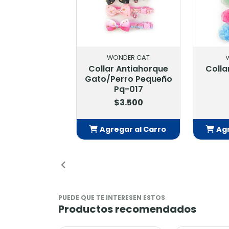
OTRO
otr
Collar Flores 35 Cm
Collar Ban
R.15162
Cm T-S 
$1.500
$1.
Agregar al Carro
Agregar
Añadido
Añ
PUEDE QUE TE INTERESEN ESTOS
Productos recomendados