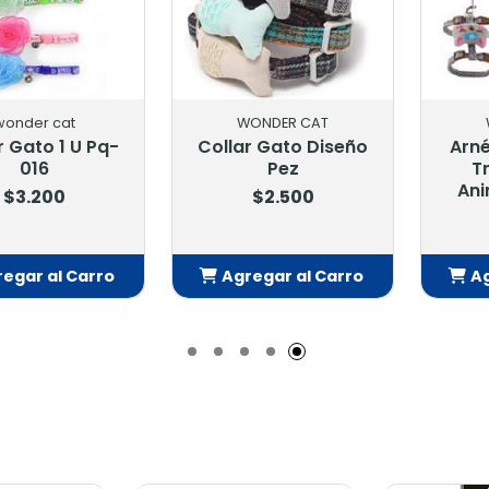
os
WONDER CAT
WOND
dana 30 X 1
Collar Antiahorque
Collar An
1 Unidad
Diseño Surf Jw-
Diseño Es
Z2009
Jw-
500
$1.900
$1
 al Carro
Agregar al Carro
Agrega
adido
Añadido
Añ