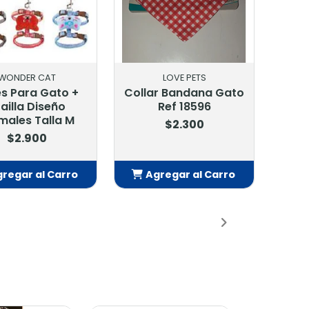
ER CAT
WONDER CAT
ti Ahorque
Collar Antiahorque
pina De Pez
Gato/Perro Pequeño
Z2003
Pq-017
.900
$3.500
r al Carro
Agregar al Carro
adido
Añadido