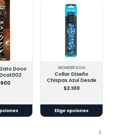
ER DOG
VIRBAC
 Diseño
Hpm Virbac Cat
Azul Desde
Senior Neutered 1.5
Kg
.100
$22.900
opciones
Agregar al Carro
Añadido