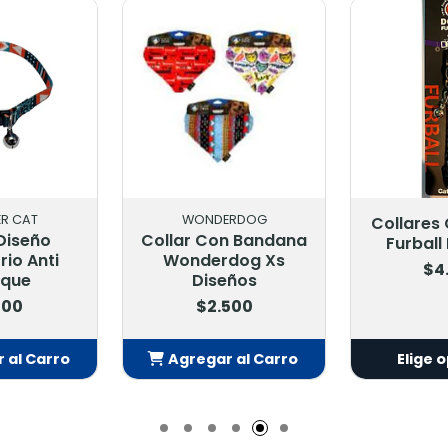
ERDOG
WOND
Collares Gato Doco
n Bandana
Collar
Furball Dcat002
dog Xs
Chispas 
$4.900
eños
$2
500
 al Carro
Elige opciones
Elige 
adido