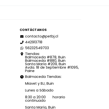
CONTÁCTANOS
contacto@petbj.cl
442913718
56232549703
Tiendas:
Balmaceda #878, Buin
Balmaceda #880, Buin
Santa María #209, Buin
Avda. 18 de Septiembre #1095,
Paine
Balmaceda Tiendas:
Miavet y BJ, Buin
Lunes a Sábado
8:30 a 20:00 horario
continuado
Santa María, Buin