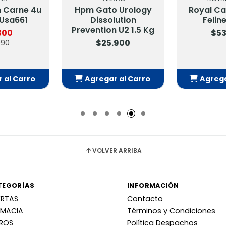
n Carne 4u
Hpm Gato Urology
Royal Ca
 Usa661
Dissolution
Felin
Prevention U2 1.5 Kg
300
$53
$25.900
990
 al Carro
Agregar al Carro
Agrega
adido
Añadido
Añ
VOLVER ARRIBA
TEGORÍAS
INFORMACIÓN
ERTAS
Contacto
RMACIA
Términos y Condiciones
RROS
Política Despachos