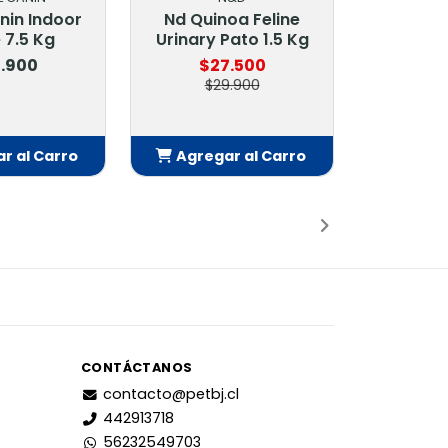
nin Indoor
Nd Quinoa Feline
e 7.5 Kg
Urinary Pato 1.5 Kg
.900
$27.500
$29.900
r al Carro
Agregar al Carro
adido
Añadido
CONTÁCTANOS
contacto@petbj.cl
442913718
56232549703