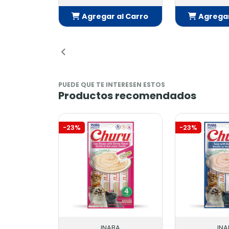
Agregar al Carro
Agregar
Añadido
Añ
PUEDE QUE TE INTERESEN ESTOS
Productos recomendados
-23%
-23%
INABA
INA