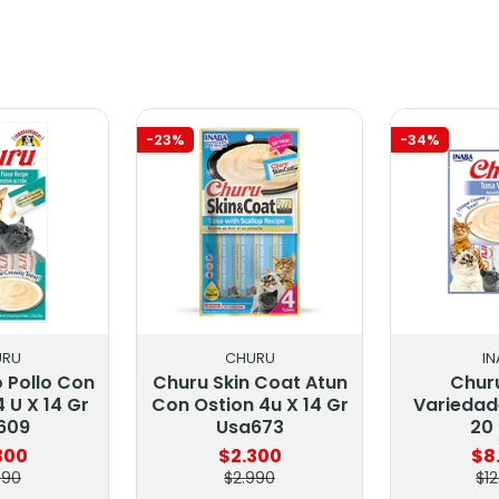
-23%
-34%
URU
CHURU
I
 Pollo Con
Churu Skin Coat Atun
Chur
 U X 14 Gr
Con Ostion 4u X 14 Gr
Variedad
609
Usa673
20 
300
$2.300
$8
990
$2.990
$1