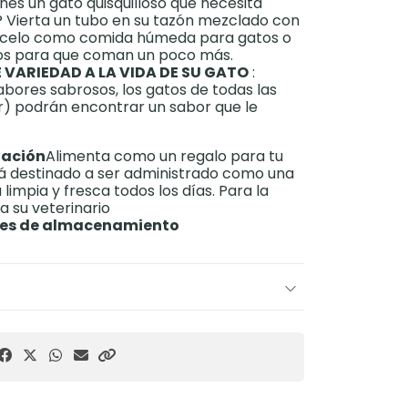
enes un gato quisquilloso que necesita
Vierta un tubo en su tazón mezclado con
lícelo como comida húmeda para gatos o
os para que coman un poco más.
VARIEDAD A LA VIDA DE SU GATO
:
abores sabrosos, los gatos de todas las
r) podrán encontrar un sabor que le
tación
Alimenta como un regalo para tu
tá destinado a ser administrado como una
impia y fresca todos los días. Para la
a su veterinario
nes de almacenamiento