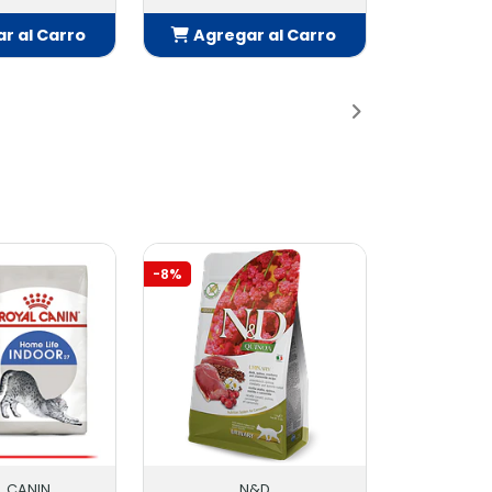
r al Carro
Agregar al Carro
adido
Añadido
-8%
L CANIN
N&D