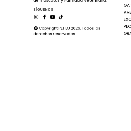
de mascotas y Farmacia Veterinaria.
GA
SÍGUENOS
AV
EX
PEC
Copyright PET BJ 2026. Todos los
GR
derechos reservados.