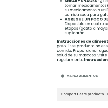
SNEAKY SNACKS
: ¿Ti
tomar medicamentos? 
su medicamento o uti
comida seca para gat
AGREGUE UN POCO DE 
Disponible en cuatro s
etapas (gatito a mayo
suplicarán
Instrucciones de alimen
gato. Este producto no es
comida. Proporcionar agua l
salud de su mascota, visite 
regularmente.
Instruccio
MARCA ALIMENTOS
Compartir este producto