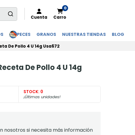
0
Cuenta
Carro
OS
PECES
GRANOS
NUESTRAS TIENDAS
BLOG
eta De Pollo 4 U 14g Usa672
eceta De Pollo 4 U 14g
STOCK:
0
¡Últimas unidades!
 nosotros si necesita más información