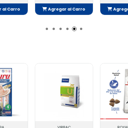
 al Carro
Agregar al Carro
Agrega
adido
Añadido
Añ
BA
VIRBAC
ROYA