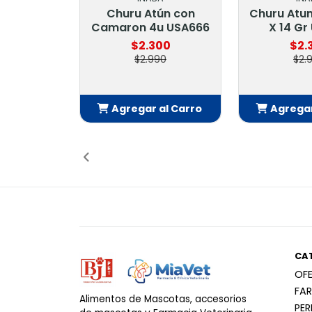
Churu Atún con
Churu Atu
Camaron 4u USA666
X 14 Gr
$2.300
$2.
$2.990
$2.
Agregar al Carro
Agregar
Añadido
Añ
CA
OF
FA
Alimentos de Mascotas, accesorios
PE