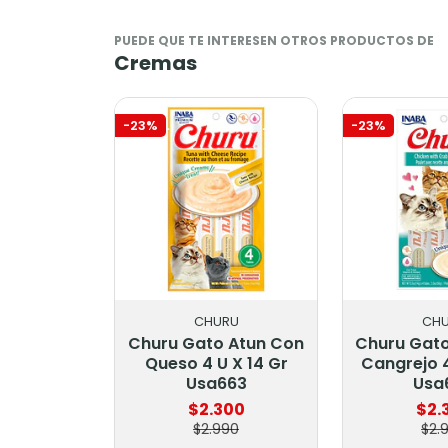
PUEDE QUE TE INTERESEN OTROS PRODUCTOS DE
Cremas
-23%
-23%
CHURU
CH
Churu Gato Atun Con
Churu Gato
Queso 4 U X 14 Gr
Cangrejo 4
Usa663
Usa
$2.300
$2.
$2.990
$2.