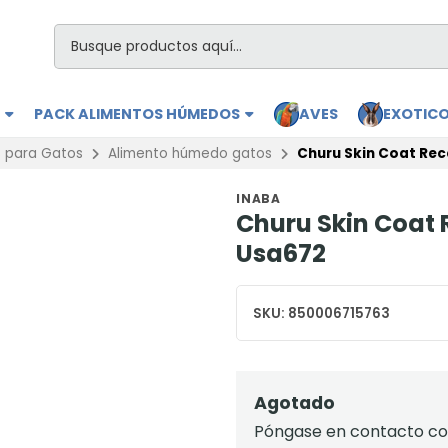
S
PACK ALIMENTOS HÚMEDOS
AVES
EXOTIC
s para Gatos
Alimento húmedo gatos
Churu Skin Coat Rec
INABA
Churu Skin Coat R
Usa672
SKU:
850006715763
Agotado
Póngase en contacto con