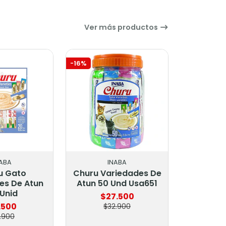
Ver más productos
-16%
NABA
INABA
u Gato
Churu Variedades De
es De Atun
Atun 50 Und Usa651
Unid
$27.500
.500
$32.900
2.900