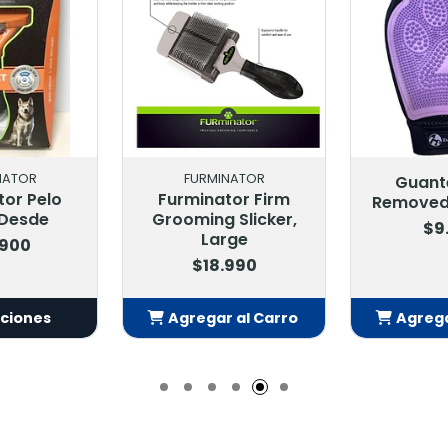
NATOR
FURMINATOR
Guant
tor Pelo
Furminator Firm
Removedo
 Desde
Grooming Slicker,
$9
Large
.900
$18.990
pciones
Agregar al Carro
Agrega
Añadido
Añ