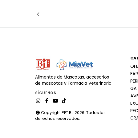
Añadido
Añ
CA
OF
FA
Alimentos de Mascotas, accesorios
PE
de mascotas y Farmacia Veterinaria.
GA
SÍGUENOS
AV
EX
PEC
Copyright PET BJ 2026. Todos los
GR
derechos reservados.