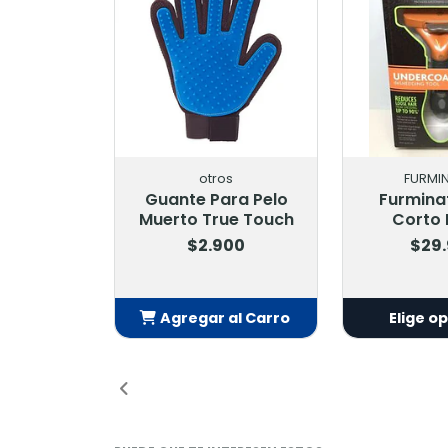
otros
FURMI
Guante Para Pelo
Furmina
Muerto True Touch
Corto
$2.900
$29
Agregar al Carro
Elige o
Añadido