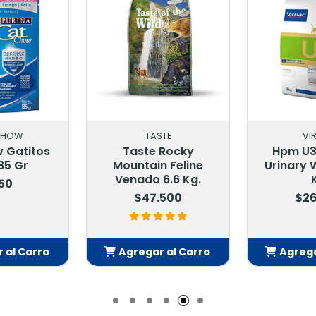
TASTE
VIRBAC
te Rocky
Hpm U3 Urology
Fel
ain Feline
Urinary Wib Cat 1.5
Pesca
do 6.6 Kg.
Kg
47.500
$26.900
gar al Carro
Agregar al Carro
Agr
Añadido
Añadido