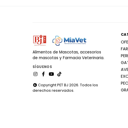
CA
OF
FA
Alimentos de Mascotas, accesorios
PE
de mascotas y Farmacia Veterinaria.
GA
SÍGUENOS
AV
EX
PEC
Copyright PET BJ 2026. Todos los
GR
derechos reservados.