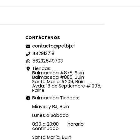
CONTÁCTANOS
contacto@petbj.cl
442913718
56232549703
Tiendas:
Balmaceda #878, Buin
Balmaceda #880, Buin
Santa María #209, Buin
Avda. 18 de Septiembre #1095,
Paine
Balmaceda Tiendas:
Miavet y BJ, Buin
Lunes a Sábado
8:30 a 20:00 horario
continuado
Santa María, Buin