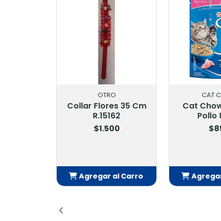
OTRO
CAT CHOW
lores 35 Cm
Cat Chow Gatitos
Tas
.15162
Pollo 85 Gr
Mount
Vena
1.500
$850
$
ar al Carro
Agregar al Carro
Agre
ñadido
Añadido