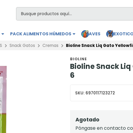
S
PACK ALIMENTOS HÚMEDOS
AVES
EXOTIC
S
Snack Gatos
Cremas
Bioline Snack Liq Gato Yellowfi
BIOLINE
Bioline Snack Liq
6
SKU:
6970117123272
Agotado
Póngase en contacto con