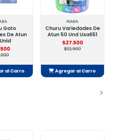
NABA
INABA
iedades De
Churu Gato Atun 4u X
Und Usa651
14 Gr (56 Gr) Usa601
.500
$2.300
2.900
$2.990
r al Carro
Agregar al Carro
adido
Añadido
-18%