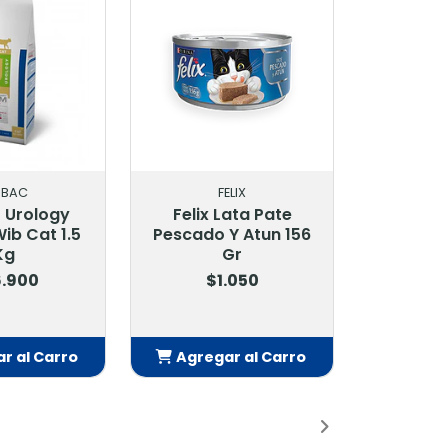
FELIX
HILLS
ix Lata Pate
Hills Kidney Care K/D
do Y Atun 156
Felino 156 Gr
Gr
$3.200
$1.050
$3.900
egar al Carro
Agregar al Carro
Añadido
Añadido