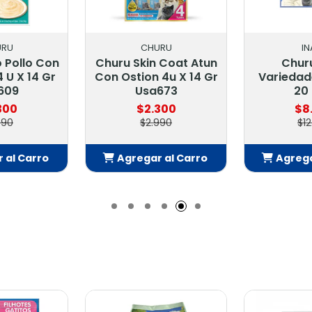
URU
INABA
I
 Coat Atun
Churu Gato
Churu Var
 4u X 14 Gr
Variedades De Atun
Atun 50 
673
20 Unid
$27
300
$8.500
$3
990
$12.900
 al Carro
Agregar al Carro
Agrega
adido
Añadido
Añ