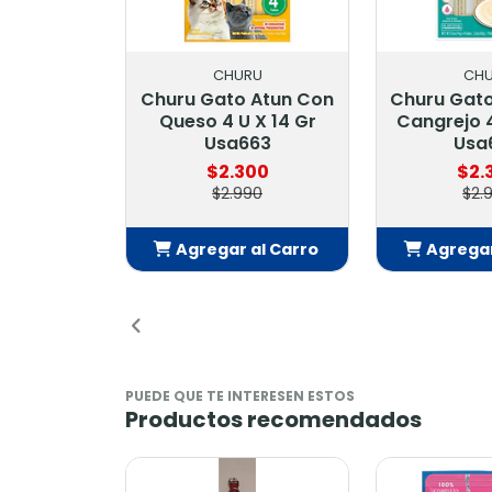
RU
CHURU
CH
 Atun Con
Churu Gato Pollo Con
Churu Skin
 X 14 Gr
Cangrejo 4 U X 14 Gr
Con Ostion
63
Usa609
Usa
00
$2.300
$2.
90
$2.990
$2.
al Carro
Agregar al Carro
Agregar
dido
Añadido
Añ
PUEDE QUE TE INTERESEN ESTOS
Productos recomendados