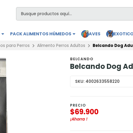
S
PACK ALIMENTOS HÚMEDOS
AVES
EXOTIC
os para Perros
Alimento Perros Adultos
Belcando Dog Adult
BELCANDO
Belcando Dog Adu
SKU:
4002633558220
PRECIO
$69.900
¡Ahorra
!