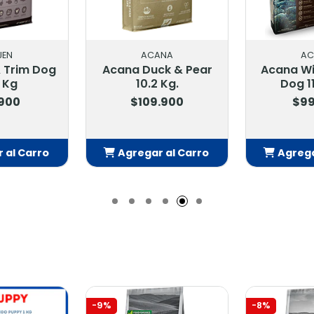
ANA
ACANA
AC
ck & Pear
Acana Wild Atlantic
Acana M
 Kg.
Dog 11.35 Kg.
Dog 1
.900
$99.900
$95
 al Carro
Agregar al Carro
Agrega
adido
Añadido
Añ
-8%