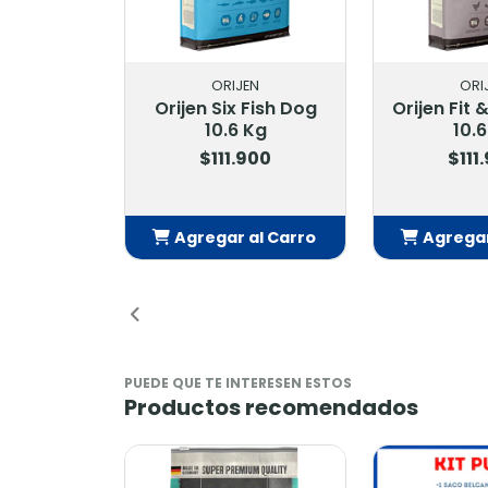
ORIJEN
AC
Orijen Fit & Trim Dog
Acana Du
10.6 Kg
10.2
$111.900
$109
Agregar al Carro
Agregar
Añadido
Añ
PUEDE QUE TE INTERESEN ESTOS
Productos recomendados
-9%