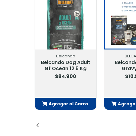
ndo
BELCANDO
VET 
og Adult
Belcando Puppy
Vet 
12.5 Kg
Gravy 1 Kg
Gastroint
K
900
$10.500
$77
$84
al Carro
Agregar al Carro
Agregar
dido
Añadido
Añ