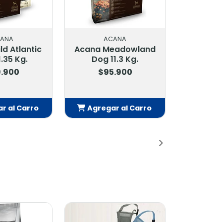
ANA
ACANA
eadowland
Acana Pork & Squash
1.3 Kg.
Singles Formula 10.2
Kg.
.900
$90.900
r al Carro
Agregar al Carro
adido
Añadido