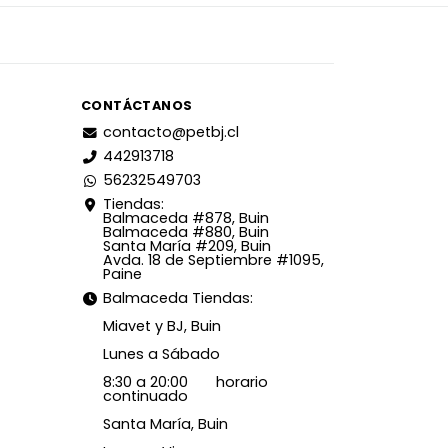
CONTÁCTANOS
contacto@petbj.cl
442913718
56232549703
Tiendas:
Balmaceda #878, Buin
Balmaceda #880, Buin
Santa María #209, Buin
Avda. 18 de Septiembre #1095,
Paine
Balmaceda Tiendas:
Miavet y BJ, Buin
Lunes a Sábado
8:30 a 20:00 horario
continuado
Santa María, Buin