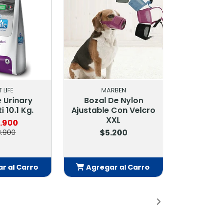
RBEN
Drag Pharma
De Nylon
Skindrag Shampoo
 Con Velcro
Matico Y Aloe 250 Ml
XL
$10.900
.200
r al Carro
Agregar al Carro
adido
Añadido