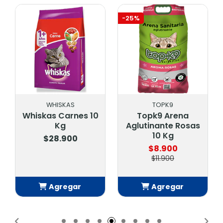
-25%
WHISKAS
TOPK9
Whiskas Carnes 10
Topk9 Arena
Kg
Aglutinante Rosas
10 Kg
$28.900
$8.900
$11.900
Agregar
Agregar
Añadido
Añadido