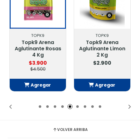
TOPK9
TOPK9
Topk9 Arena
Topk9 Arena
Aglutinante Rosas
Aglutinante Limon
4 Kg
2 Kg
$3.900
$2.900
$4.500
Agregar
Agregar
Añadido
Añadido
VOLVER ARRIBA