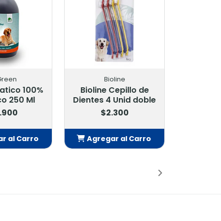
 Green
Bioline
atico 100%
Bioline Cepillo de
o 250 Ml
Dientes 4 Unid doble
.900
$2.300
r al Carro
Agregar al Carro
adido
Añadido