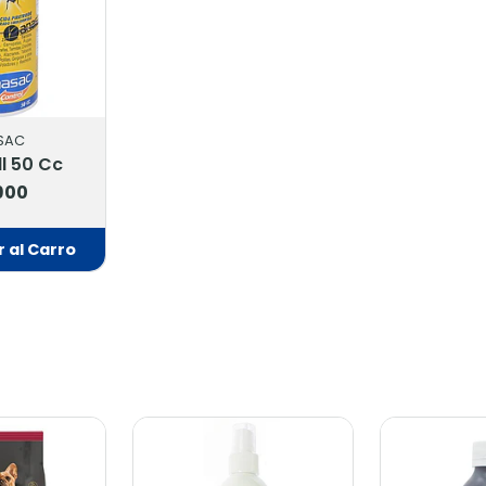
SAC
ll 50 Cc
900
 al Carro
adido