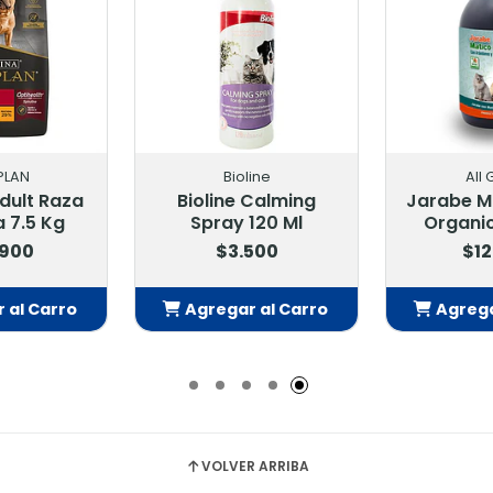
PLAN
Bioline
All
Adult Raza
Bioline Calming
Jarabe M
 7.5 Kg
Spray 120 Ml
Organic
.900
$3.500
$12
 al Carro
Agregar al Carro
Agrega
adido
Añadido
Añ
VOLVER ARRIBA