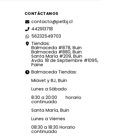
CONTÁCTANOS
contacto@petbj.cl
442913718
56232549703
Tiendas:
Balmaceda #878, Buin
Balmaceda #880, Buin
Santa María #209, Buin
Avda. 18 de Septiembre #1095,
Paine
Balmaceda Tiendas:
Miavet y BJ, Buin
Lunes a Sábado
8:30 a 20:00 horario
continuado
Santa María, Buin
Lunes a Viernes
08:30 a 18:30 Horario
continuado