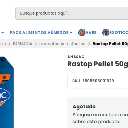
S
PACK ALIMENTOS HÚMEDOS
AVES
EXOTIC
icio
FARMACIA
Laboratorios
Anasac
Rastop Pellet 50
ANASAC
Rastop Pellet 50g
SKU:
7805505001629
Agotado
Póngase en contacto con
sobre este producto.