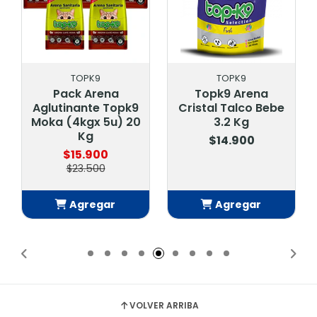
TOPK9
TOPK9
Pack Arena
Topk9 Arena
Aglutinante Topk9
Cristal Talco Bebe
Moka (4kgx 5u) 20
3.2 Kg
Kg
$14.900
$15.900
$23.500
Agregar
Agregar
Añadido
Añadido
VOLVER ARRIBA