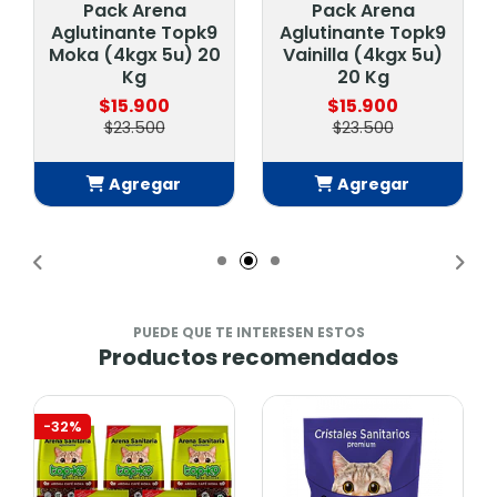
Pack Arena
Pack Arena
Pac
lutinante Topk9
Aglutinante Topk9
Agluti
a (4kgx 5u) 20
Vainilla (4kgx 5u)
Rosa (
Kg
20 Kg
$15.900
$15.900
$
$23.500
$23.500
$
Agregar
Agregar
A
Añadido
Añadido
A
PUEDE QUE TE INTERESEN ESTOS
Productos recomendados
-32%