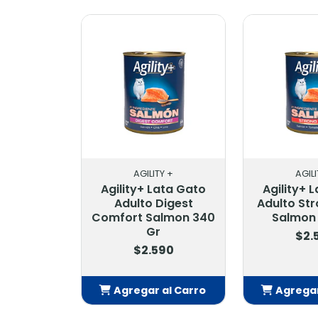
AGILITY +
AGILI
Agility+ Lata Gato
Agility+ 
Adulto Digest
Adulto St
Comfort Salmon 340
Salmon
Gr
$2.
$2.590
Agregar al Carro
Agregar