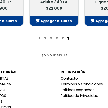
340 Gr
Adulto 340 Gr
Higado
.900
$22.000
$20
 al Carro
Agregar al Carro
Agrega
adido
Añadido
Añ
VOLVER ARRIBA
TEGORÍAS
INFORMACIÓN
ERTAS
Contacto
RMACIA
Términos y Condiciones
RROS
Política Despachos
TOS
Política de Privacidad
ES
OTICOS