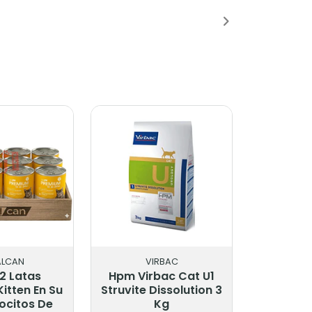
adido
Añadido
ALCAN
VIRBAC
2 Latas
Hpm Virbac Cat U1
itten En Su
Struvite Dissolution 3
ocitos De
Kg