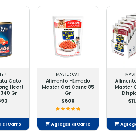
TY +
MASTER CAT
MAST
Lata Gato
Alimento Húmedo
Aliment
rong Heart
Master Cat Carne 85
Master 
 340 Gr
Gr
Displ
590
$600
$11
 al Carro
Agregar al Carro
Agrega