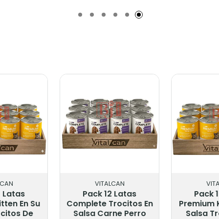
adido
Añadido
Añ
LCAN
VITALCAN
VIT
2 Latas
Pack 12 Latas
Pack 1
tten En Su
Complete Trocitos En
Premium K
ocitos De
Salsa Carne Perro
Salsa Tr