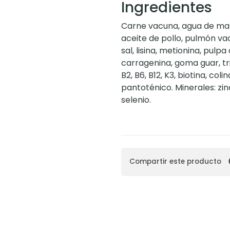
Ingredientes
Carne vacuna, agua de man
aceite de pollo, pulmón va
sal, lisina, metionina, pulp
carragenina, goma guar, trip
B2, B6, B12, K3, biotina, coli
pantoténico. Minerales: zi
selenio.
Compartir este producto