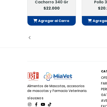
Cachorro 340 Gr
Pollo 
$22.000
$20
Agregar al Carro
Agregar
Añadido
Añ
CA
OF
FA
Alimentos de Mascotas, accesorios
PE
de mascotas y Farmacia Veterinaria.
GA
SÍGUENOS
AV
EX