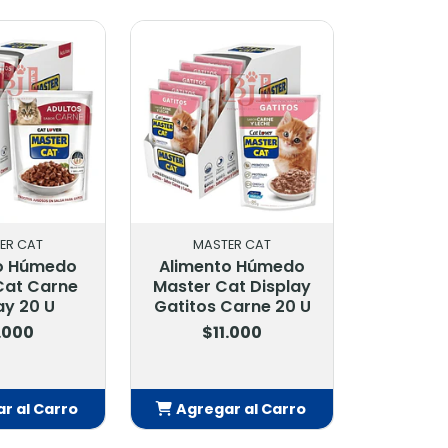
ER CAT
MASTER CAT
o Húmedo
Alimento Húmedo
Cat Carne
Master Cat Display
ay 20 U
Gatitos Carne 20 U
.000
$11.000
r al Carro
Agregar al Carro