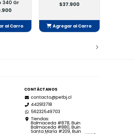
 340 Gr
$37.900
.900
r al Carro
Agregar al Carro
adido
Añadido
CONTÁCTANOS
contacto@petbj.cl
442913718
56232549703
Tiendas:
Balmaceda #878, Buin
Balmaceda #880, Buin
Santa María #209, Buin