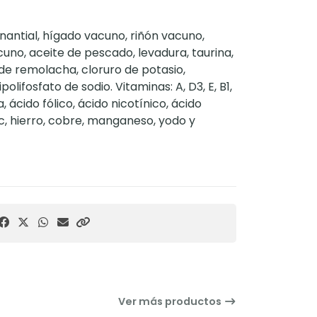
antial, hígado vacuno, riñón vacuno,
cuno, aceite de pescado, levadura, taurina,
a de remolacha, cloruro de potasio,
olifosfato de sodio. Vitaminas: A, D3, E, B1,
na, ácido fólico, ácido nicotínico, ácido
nc, hierro, cobre, manganeso, yodo y
Ver más productos