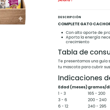
¡Ahorra
!
DESCRIPCIÓN
COMPLETE GATO CACHORR
Con alto aporte de pr
Aporta la energía nece
crecimiento
Tabla de con
Te presentamos una guía s
tu mascota para cubrir sus
Indicaciones d
Edad (meses)
gramos/d
1 - 3
165 - 200
3 - 6
200 - 240
6 - 12
240 - 295