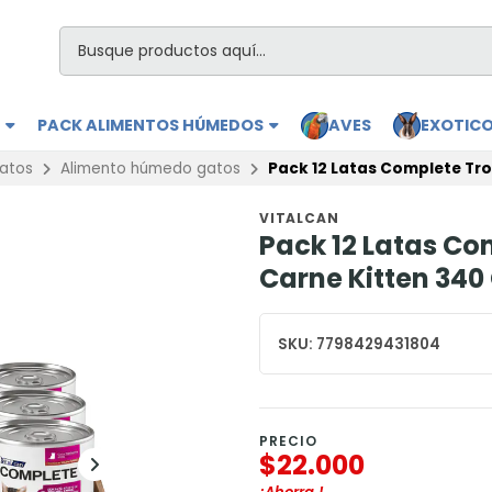
S
PACK ALIMENTOS HÚMEDOS
AVES
EXOTIC
Gatos
Alimento húmedo gatos
Pack 12 Latas Complete Tro
VITALCAN
Pack 12 Latas Co
Carne Kitten 340
SKU:
7798429431804
PRECIO
$22.000