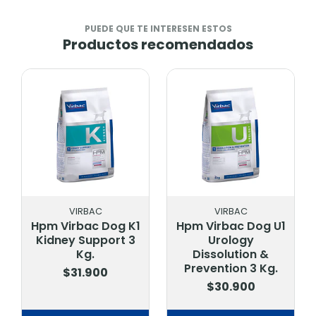
PUEDE QUE TE INTERESEN ESTOS
Productos recomendados
VIRBAC
MARBEN
1
Hpm Virbac Dog U1
Marben Trailla
3
Urology
Trenzada Wd023
Dissolution &
$3.900
Prevention 3 Kg.
$30.900