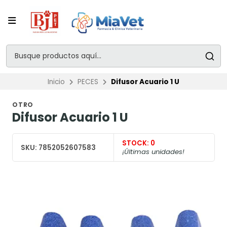
Inicio
PECES
Difusor Acuario 1 U
OTRO
Difusor Acuario 1 U
STOCK:
0
SKU:
7852052607583
¡Últimas unidades!