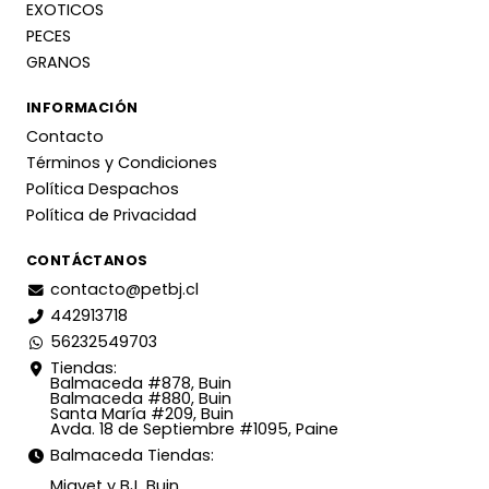
EXOTICOS
PECES
GRANOS
INFORMACIÓN
Contacto
Términos y Condiciones
Política Despachos
Política de Privacidad
CONTÁCTANOS
contacto@petbj.cl
442913718
56232549703
Tiendas:
Balmaceda #878, Buin
Balmaceda #880, Buin
Santa María #209, Buin
Avda. 18 de Septiembre #1095, Paine
Balmaceda Tiendas:
Miavet y BJ, Buin