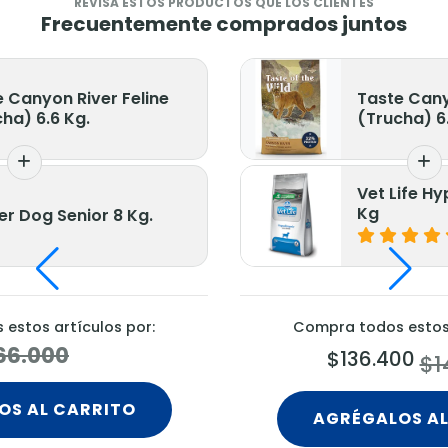
REVISA ESTOS PRODUCTOS QUE LOS CLIENTES
Frecuentemente comprados juntos
 Canyon River Feline
Taste Cany
ha) 6.6 Kg.
(Trucha) 6
Vet Life Hy
Kg
r Dog Senior 8 Kg.
estos artículos por:
Compra todos estos 
66.000
$136.400
$1
OS AL CARRITO
AGRÉGALOS AL