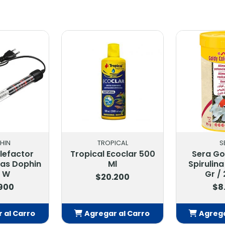
TROPICAL
SERA
al Ecoclar 500
Sera Goldy Color
Tr
Ml
Spirulina Nature 95
Elimi
Gr / 250 Ml
$20.200
$8.500
egar al Carro
Agregar al Carro
Ag