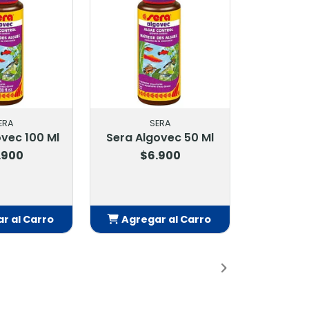
ERA
SERA
ovec 50 Ml
Sera Aquatan 100 Ml
.900
$5.700
r al Carro
Agregar al Carro
adido
Añadido