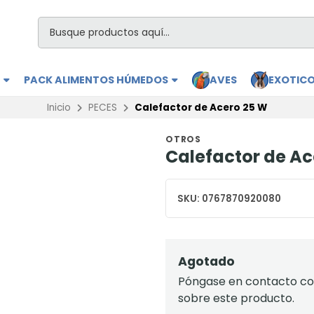
S
PACK ALIMENTOS HÚMEDOS
AVES
EXOTIC
Inicio
PECES
Calefactor de Acero 25 W
OTROS
Calefactor de Ac
SKU:
0767870920080
Agotado
Póngase en contacto con
sobre este producto.