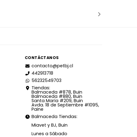
Añadido
Añadido
CONTÁCTANOS
contacto@petbj.cl
442913718
56232549703
Tiendas:
Balmaceda #878, Buin
Balmaceda #880, Buin
Santa María #209, Buin
Avda. 18 de Septiembre #1095,
Paine
Balmaceda Tiendas:
Miavet y BJ, Buin
Lunes a Sábado