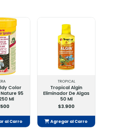
TROPICAL
SERA
opical Algin
Sera Vipan Nature 4
nador De Algas
Kg
50 Ml
$154.900
$3.900
regar al Carro
Agregar al Carro