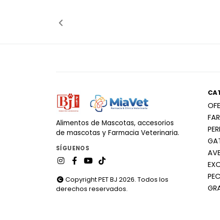
Añadido
Añadido
CA
OF
FA
Alimentos de Mascotas, accesorios
PE
de mascotas y Farmacia Veterinaria.
GA
SÍGUENOS
AV
EX
PEC
Copyright PET BJ 2026. Todos los
GR
derechos reservados.