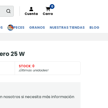
0
Cuenta
Carro
OS
PECES
GRANOS
NUESTRAS TIENDAS
BLOG
ero 25 W
STOCK:
0
¡Últimas unidades!
 nosotros si necesita más información