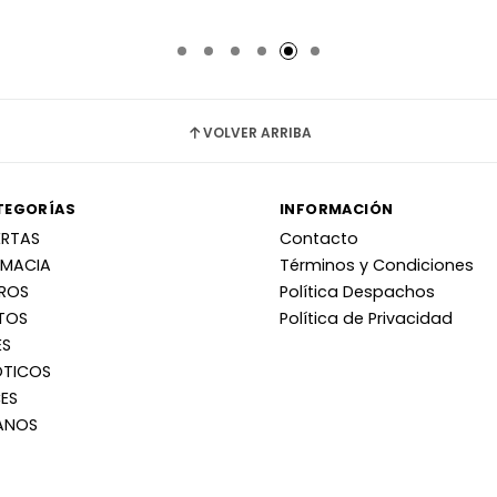
Añadido
Añadido
VOLVER ARRIBA
TEGORÍAS
INFORMACIÓN
ERTAS
Contacto
RMACIA
Términos y Condiciones
RROS
Política Despachos
TOS
Política de Privacidad
ES
OTICOS
ES
ANOS