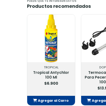
PUEDE QUE TE INTERESEN ESTOS
Productos recomendados
ROPICAL
DOPHIN
al Antychlor
Termocalefactor
Tropic
100 Ml
Para Peceras Dophin
100 W
$6.900
$13.900
gar al Carro
Agregar al Carro
Agr