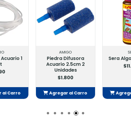
IGO
SERA
S
Difusora
Sera Algovec 100 Ml
Sera Alg
 2.5cm 2
$11.900
$6
ades
800
 al Carro
Agregar al Carro
Agrega
adido
Añadido
Añ