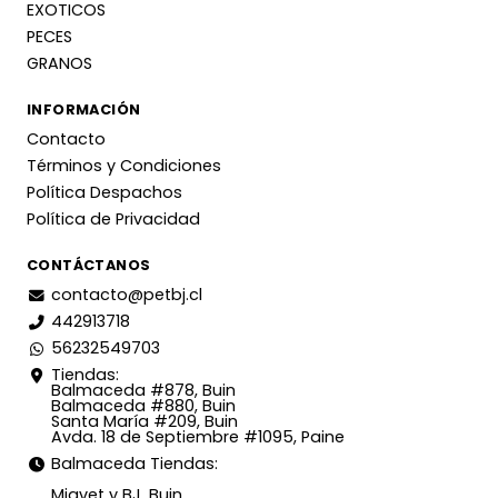
EXOTICOS
PECES
GRANOS
INFORMACIÓN
Contacto
Términos y Condiciones
Política Despachos
Política de Privacidad
CONTÁCTANOS
contacto@petbj.cl
442913718
56232549703
Tiendas:
Balmaceda #878, Buin
Balmaceda #880, Buin
Santa María #209, Buin
Avda. 18 de Septiembre #1095, Paine
Balmaceda Tiendas:
Miavet y BJ, Buin