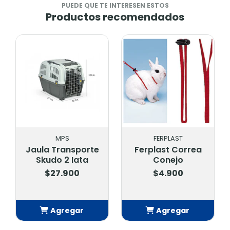
PUEDE QUE TE INTERESEN ESTOS
Productos recomendados
FERPLAST
MAZURI
e
Ferplast Correa
Mazuri Hamster &
Conejo
Gerbil Diet 350 Gr
$4.900
$4.300
Agregar
Agregar