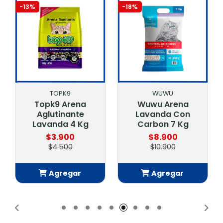
-13%
-18%
TOPK9
WUWU
Topk9 Arena
Wuwu Arena
Aglutinante
Lavanda Con
Lavanda 4 Kg
Carbon 7 Kg
$3.900
$8.900
$4.500
$10.900
Agregar
Agregar
Añadido
Añadido