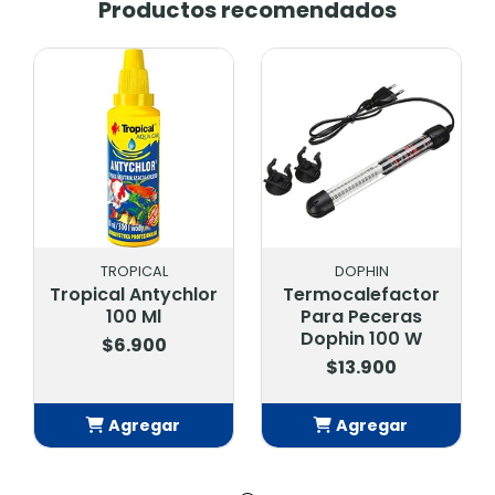
Productos recomendados
DOPHIN
SERA
hlor
Termocalefactor
Sera Goldy
Para Peceras
Spirulina Nature
Dophin 100 W
100 mL
$13.900
$4.500
Agregar
Agregar
Añadido
Añadido