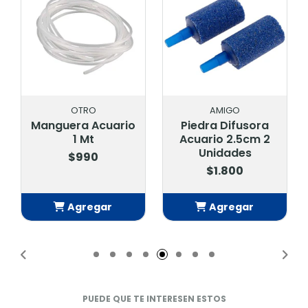
AMIGO
SERA
o
Piedra Difusora
Sera Algovec 100
Acuario 2.5cm 2
Ml
Unidades
$11.900
$1.800
Agregar
Agregar
Añadido
Añadido
PUEDE QUE TE INTERESEN ESTOS